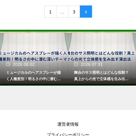
1
…
3
4
2026.08.02
2026.07.31
ミュージカルのヘアスプレーが描
舞台のサス照明とはどんな役割？
く人種差別！明るさの中に潜む深
真上からの光で立体感を生み出す
いテーマ
演出法
運営者情報
プライバシーポリシー