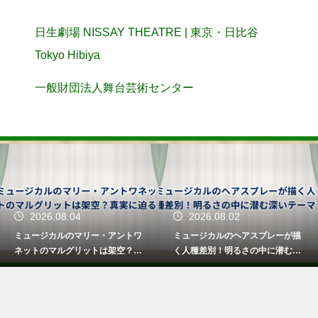
日生劇場 NISSAY THEATRE | 東京・日比谷
Tokyo Hibiya
一般財団法人舞台芸術センター
2026.08.02
2026.07.31
ミュージカルのヘアスプレーが描
舞台のサス照明とはどんな役割？
く人種差別！明るさの中に潜む深
真上からの光で立体感を生み出す
いテーマ
演出法