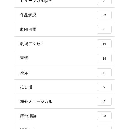
ミュージカル映画
3
作品解説
32
劇団四季
21
劇場アクセス
19
宝塚
18
座席
11
推し活
9
海外ミュージカル
2
舞台用語
28