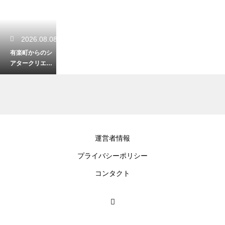
2026.08.08
有楽町からのシ
アタークリエへ
のアクセス！迷
わないための目
印を解説
2026.08.06
運営者情報
ミュージカルの
プライバシーポリシー
チケットの先行
予約のメリッ
コンタクト
ト！良席を確保
する秘訣
2026.08.04