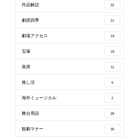
作品解説
32
劇団四季
21
劇場アクセス
19
宝塚
18
座席
11
推し活
9
海外ミュージカル
2
舞台用語
28
観劇マナー
30