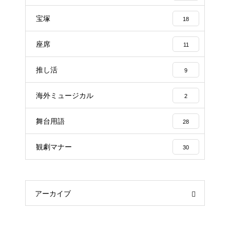
宝塚
18
座席
11
推し活
9
海外ミュージカル
2
舞台用語
28
観劇マナー
30
アーカイブ