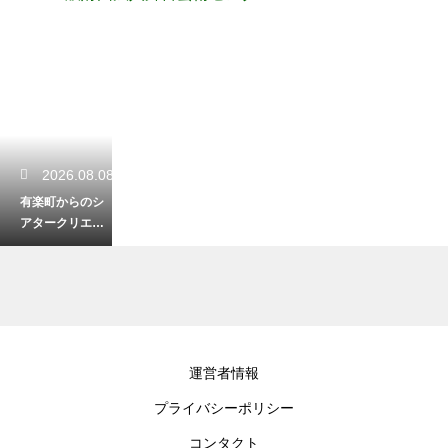
2026.08.08
有楽町からのシ
アタークリエへ
のアクセス！迷
わないための目
印を解説
2026.08.06
運営者情報
ミュージカルの
プライバシーポリシー
チケットの先行
予約のメリッ
コンタクト