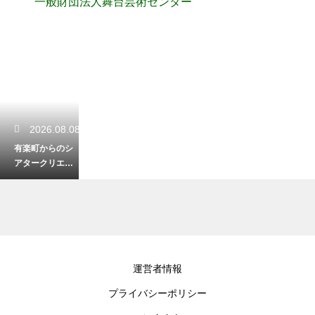
一般財団法人舞台芸術センター
2026.08.08
有楽町からのシ
アタークリエへ
のアクセス！迷
わないための目
印を解説
2026.08.06
運営者情報
ミュージカルの
プライバシーポリシー
チケットの先行
予約のメリッ