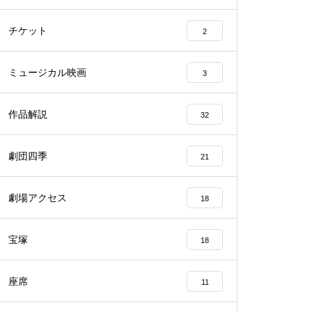
チケット
2
ミュージカル映画
3
作品解説
32
劇団四季
21
劇場アクセス
18
宝塚
18
座席
11