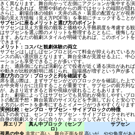
きく異なります。舞台向かって左側にアクションが集中する演
ることもあれば、壁際や斜めからの席ではセットの端部が隠れ
さらに、劇場自体の傾斜・天井の高さ・装置の配置などが視界
場の見え方情報（見え方PDF等）を事前にチェックすること
サブセンに座るメリットと選び方のポイント
サブセンは見え方重視の観客と価格や入手難易度を考慮する観
はサブセンを選ぶ際のメリットを整理するとともに、後悔しな
ます。あなたの観劇スタイルが明確であれば、このポイントを
できます。
メリット：コスパと観劇体験の両立
サブセンはしばしばセンブロと比べて料金が抑えられているカ
ンスの高い選択肢となります。舞台全体が見渡せる上に、中心
ーションも享受できることが多いです。
また、通路側になれば演劇などで役者が近く通る演出があれば
や動きが比較的鮮明に感じられ、臨場感が増すという声が多く
選び方のコツ：ブロックと列を確認する
席を選ぶ際は、まずサブセンがどのブロックかを確認した上で
か中央寄りかに注目することが重要です。サブセンの前方列な
が、あまり近すぎると首や視線が疲れることもあります。
また、劇場によってはサブセンでも見切れが発生しやすいブロ
トの配置予想・舞台装置のサイズなどを予測しておくと安心で
え方のレポートを参考にするとイメージがつきやすくなります
実例比較：センブロ・サブセン・サイドブロックの特徴
以下の表では、センブロ・サブセン・サイドブロックそれぞれ
自身の観劇スタイルに合うか、チェックしてみてください。
席エリア
真ん中ブロック（センブ
サブセン
ロ）
視界の中央
非常に高い。舞台正面を捉
高いが、やや角度があ