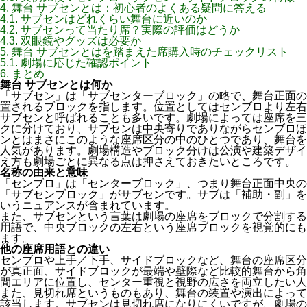
4.
舞台 サブセンとは：初心者のよくある疑問に答える
4.1.
サブセンはどれくらい舞台に近いのか
4.2.
サブセンって当たり席？実際の評価はどうか
4.3.
双眼鏡やグッズは必要か
5.
舞台 サブセンとはを踏まえた席購入時のチェックリスト
5.1.
劇場に応じた確認ポイント
6.
まとめ
舞台 サブセンとは何か
「サブセン」は「サブセンターブロック」の略で、舞台正面の
置されるブロックを指します。位置としてはセンブロより左右
サブセンと呼ばれることも多いです。劇場によっては座席を三
クに分けており、サブセンは中央寄りでありながらセンブロほ
ンとはまさにこのような座席区分の中のひとつであり、舞台を
人気があります。劇場構造やブロック分けは公演や建築デザイ
え方も劇場ごとに異なる点は押さえておきたいところです。
名称の由来と意味
「センブロ」は「センターブロック」、つまり舞台正面中央の
「サブセンブロック」がサブセンです。サブは「補助・副」を
いうニュアンスが含まれています。
また、サブセンという言葉は劇場の座席をブロックで分割する
用語で、中央ブロックの左右という座席ブロックを視覚的にも
ます。
他の座席用語との違い
センブロや上手／下手、サイドブロックなど、舞台の座席区分
が真正面、サイドブロックが最端や壁際など比較的舞台から角
間エリアに位置し、センター重視と視野の広さを両立したい人
また、見切れ席というものもあり、舞台の装置や演出によって
該当します。サブセンは見切れ席になりにくいですが、劇場の