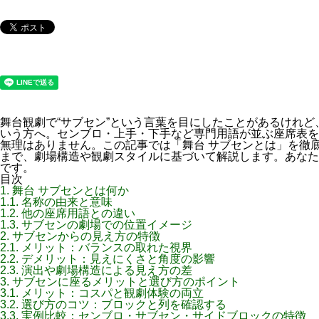
舞台観劇で“サブセン”という言葉を目にしたことがあるけれ
いう方へ。センブロ・上手・下手など専門用語が並ぶ座席表を
無理はありません。この記事では「舞台 サブセンとは」を徹
まで、劇場構造や観劇スタイルに基づいて解説します。あなた
です。
目次
1.
舞台 サブセンとは何か
1.1.
名称の由来と意味
1.2.
他の座席用語との違い
1.3.
サブセンの劇場での位置イメージ
2.
サブセンからの見え方の特徴
2.1.
メリット：バランスの取れた視界
2.2.
デメリット：見えにくさと角度の影響
2.3.
演出や劇場構造による見え方の差
3.
サブセンに座るメリットと選び方のポイント
3.1.
メリット：コスパと観劇体験の両立
3.2.
選び方のコツ：ブロックと列を確認する
3.3.
実例比較：センブロ・サブセン・サイドブロックの特徴