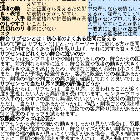
性
えやすい。
も。
演者の動
ほぼ正面から見えるため顔
中央寄りなら表情もし
き・表情
や表情が分かりやすい。
えるが、端寄りでは少
価格・入手
最高価格帯や抽選倍率が高
価格がセンブロより抑
のしやすさ
いことも。
入手しやすいことが多
見切れのリ
非常に少ない。
一般的には低いが左右
スク
トによる遮蔽物に注意
舞台 サブセンとは：初心者のよくある疑問に答える
初めて“舞台 サブセンとは”というキーワードに触れる方が疑
センに関するよくある質問を取り上げ、それに対する答えを通
サブセンはどれくらい舞台に近いのか
サブセンはセンブロよりやや離れているものの、舞台からの距
ます。前方列なら非常に近く、舞台装置や役者の動きが大きく
と奥行きや遠さを感じるため、表情など細かい部分は小さく見
また、舞台が平場か階差付きか、客席に段差がどの程度あるか
で、劇場の傾斜や列ごとの高さ差も確認しておくと良いでしょ
サブセンって当たり席？実際の評価はどうか
観劇者からは、サブセンは「当たり席」と言われることが多く
度を重視したい人から高評価を受けています。センターブロッ
や入手のしやすさの面でも無理がないという点が支持の理由で
ただし「当たり」であるかどうかは、作品・劇場ごとの演出構
台の端に移動する演出が多い、通路での客席降り演出があるか
待と現実のギャップを減らせます。
双眼鏡やグッズは必要か
サブセンから表情や細かな動きをしっかり見たい場合は、双眼
す。特に列が後方であったり、舞台サイズが大きい劇場ではそ
どで舞台端の動きが見えにくい場所がある場合、視界を補助す
さらに、照明や映像演出を重視する人には、視界が開けている