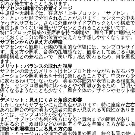
切れが発生することもあります。
サブセンの劇場での位置イメージ
中規模〜大劇場では、客席が「上手ブロック」「サブセン」「
ク」といった順で分割されることがあります。センターの中央
それぞれサブセン、さらに外側がサイドブロックという構造で
角度もきつくない範囲がサブセンとされることが多いです。
特に5ブロック構成の座席表を持つ劇場や、舞台正面に通路が
っておくと自分の席の位置や見え方を予想しやすくなります。
サブセンからの見え方の特徴
サブセンから観劇した際の視覚的な体験には、センブロやサイ
す。見え方や照明、音響の距離感など、観客として感じる印象
劇場構造との兼ね合いで「良い席」感が変わるため、何を重視
ます。
メリット：バランスの取れた視界
サブセンの最大のメリットはセンブロと比べながらも左右バラ
メーションや照明演出を十分に楽しめることです。中央から少
に変わるわけではないため、演者の雰囲気や表情もある程度捉
また、センブロ最前列に比べるとやや距離があるため、照明が
痛くなるようなことも少なく、舞台全体のデザインやセット構
す。
デメリット：見えにくさと角度の影響
しかしながらサブセンにも注意点があります。特に座席が左右
あれば舞台の端の演出や演者の動きが見切れる可能性がありま
ンでは、センブロの方が安心です。
また、サブセンでも列が後方になると舞台までの距離があり、
があるので、双眼鏡などの補助アイテムを準備する方が良い場
演出や劇場構造による見え方の差
演劇・ミュージカル公演での演出効果や照明、舞台装置の使い