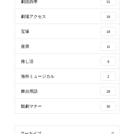
劇団四季
21
劇場アクセス
19
宝塚
18
座席
11
推し活
9
海外ミュージカル
2
舞台用語
28
観劇マナー
30
アーカイブ